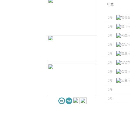
번호
영등포
279
송파구
278
서초구
277
강남구
276
종로구
275
안녕하
274
강동구
273
노원구
272
271
270