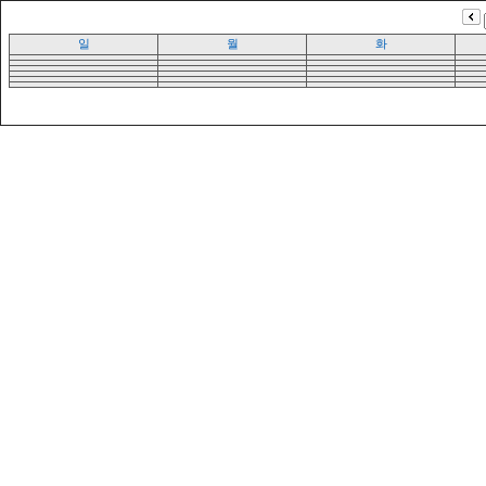
일
월
화